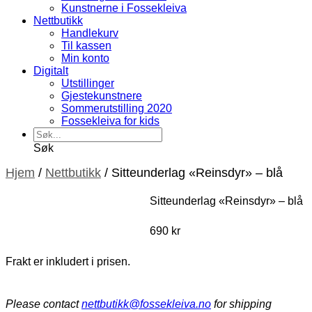
Kunstnerne i Fossekleiva
Nettbutikk
Handlekurv
Til kassen
Min konto
Digitalt
Utstillinger
Gjestekunstnere
Sommerutstilling 2020
Fossekleiva for kids
Søk
Hjem
/
Nettbutikk
/
Sitteunderlag «Reinsdyr» – blå
Sitteunderlag «Reinsdyr» – blå
690
kr
Frakt er inkludert i prisen.
Please contact
nettbutikk@fossekleiva.no
for shipping