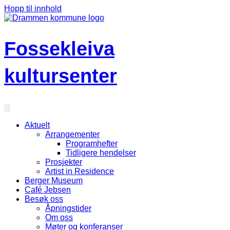
Hopp til innhold
Fossekleiva
kultursenter
Aktuelt
Arrangementer
Programhefter
Tidligere hendelser
Prosjekter
Artist in Residence
Berger Museum
Café Jebsen
Besøk oss
Åpningstider
Om oss
Møter og konferanser