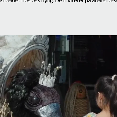
beidet hos oss nylig. De inviterer på atelierbes