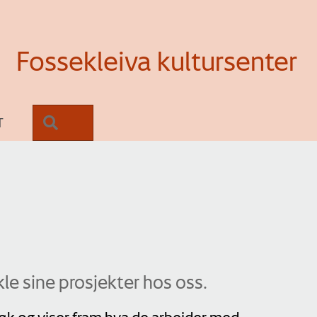
Fossekleiva kultursenter
SØK
T
kle sine prosjekter hos oss.