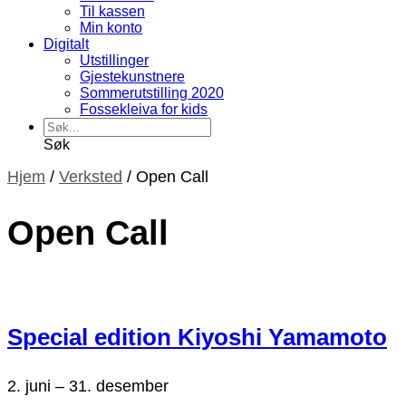
Til kassen
Min konto
Digitalt
Utstillinger
Gjestekunstnere
Sommerutstilling 2020
Fossekleiva for kids
Søk
Hjem
/
Verksted
/
Open Call
Open Call
Special edition Kiyoshi Yamamoto
2. juni
–
31. desember