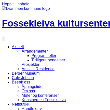
Hopp til innhold
Fossekleiva kultursente
Aktuelt
Arrangementer
Programhefter
Tidligere hendelser
Prosjekter
Artist in Residence
Berger Museum
Café Jebsen
Besøk oss
Åpningstider
Om oss
Møter og konferanser
Kunstnerne i Fossekleiva
Nettbutikk
Handlekurv