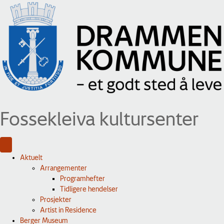
Fossekleiva kultursenter
Aktuelt
Arrangementer
Programhefter
Tidligere hendelser
Prosjekter
Artist in Residence
Berger Museum