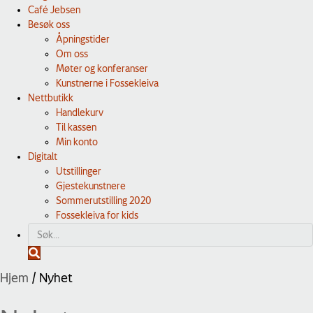
Café Jebsen
Besøk oss
Åpningstider
Om oss
Møter og konferanser
Kunstnerne i Fossekleiva
Nettbutikk
Handlekurv
Til kassen
Min konto
Digitalt
Utstillinger
Gjestekunstnere
Sommerutstilling 2020
Fossekleiva for kids
S
ø
Hjem
/
Nyhet
k