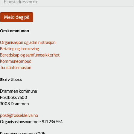
t
a
g
r
a
Om kommunen
m
Organisasjon og administrasjon
Betaling og innkreving
Beredskap og samfunnssikkerhet
Kommuneombud
Turistinformasjon
Skriv til oss
Drammen kommune
Postboks 7500
3008 Drammen
post@fossekleiva.no
Organisasjonsnummer: 921 234 554
Kommunenummer: 3005