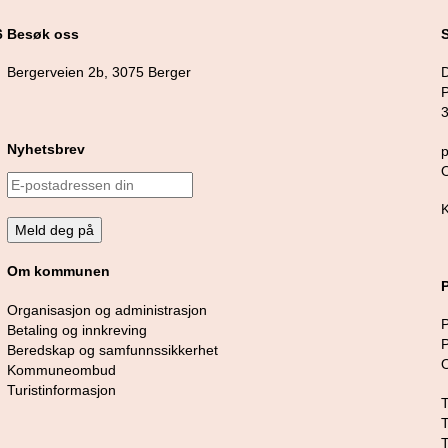
6
Besøk oss
S
Bergerveien 2b, 3075 Berger
Nyhetsbrev
Om kommunen
Organisasjon og administrasjon
Betaling og innkreving
Beredskap og samfunnssikkerhet
O
Kommuneombud
Turistinformasjon
T
T
T