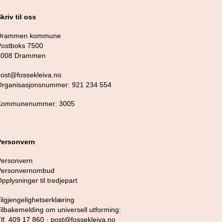
kriv til oss
Drammen kommune
Postboks 7500
3008 Drammen
post@fossekleiva.no
Organisasjonsnummer: 921 234 554
Kommunenummer: 3005
Personvern
Personvern
Personvernombud
pplysninger til tredjepart
ilgjengelighetserklæring
ilbakemelding om universell utforming:
lf. 409 17 860 ·
post@fossekleiva.no