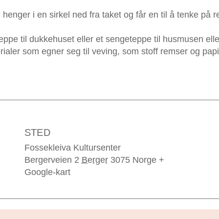
henger i en sirkel ned fra taket og får en til å tenke p
eppe til dukkehuset eller et sengeteppe til husmusen eller
ler som egner seg til veving, som stoff remser og papir, u
STED
Fossekleiva Kultursenter
Bergerveien 2
Berger
3075
Norge
+
Google-kart