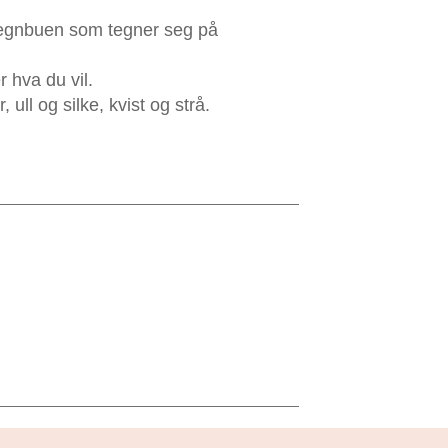
å regnbuen som tegner seg på
 hva du vil.
ll og silke, kvist og strå.