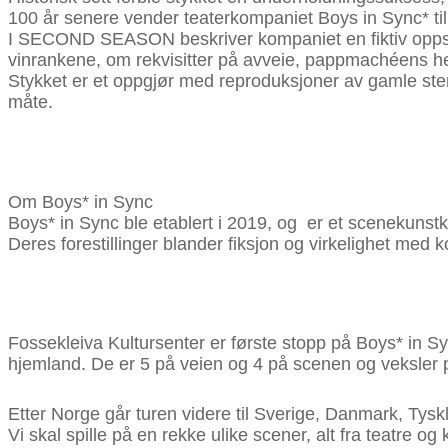
100 år senere vender teaterkompaniet Boys in Sync* t
I SECOND SEASON beskriver kompaniet en fiktiv oppsetnin
vinrankene, om rekvisitter på avveie, pappmachéens herl
Stykket er et oppgjør med reproduksjoner av gamle ster
måte.
Om Boys* in Sync
Boys* in Sync ble etablert i 2019, og er et scenekuns
Deres forestillinger blander fiksjon og virkelighet med
Fossekleiva Kultursenter er første stopp på Boys* i
hjemland. De er 5 på veien og 4 på scenen og veksler på
Etter Norge går turen videre til Sverige, Danmark, Tyskl
Vi skal spille på en rekke ulike scener, alt fra teatre og