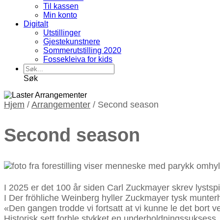
Til kassen
Min konto
Digitalt
Utstillinger
Gjestekunstnere
Sommerutstilling 2020
Fossekleiva for kids
Søk
Hjem
/
Arrangementer
/
Second season
Second season
I 2025 er det 100 år siden Carl Zuckmayer skrev lystsp
I Der fröhliche Weinberg hyller Zuckmayer tysk munter
«Den gangen trodde vi fortsatt at vi kunne le det bort v
Historisk sett forble stykket en underholdningssuksess, og