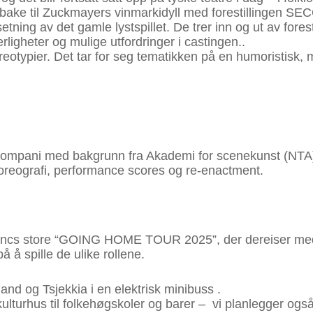
ilbake til Zuckmayers vinmarkidyll med forestillingen
g av det gamle lystspillet. De trer inn og ut av forestil
igheter og mulige utfordringer i castingen..
eotypier. Det tar for seg tematikken på en humoristisk, 
tkompani med bakgrunn fra Akademi for scenekunst (NTA) 
 koreografi, performance scores og re-enactment.
n Syncs store “GOING HOME TOUR 2025”, der dereiser m
 å spille de ulike rollene.
and og Tsjekkia i en elektrisk minibuss .
 kulturhus til folkehøgskoler og barer – vi planlegger også