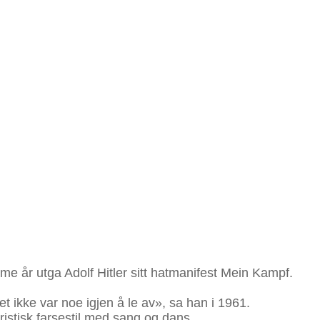
e år utga Adolf Hitler sitt hatmanifest Mein Kampf.
t ikke var noe igjen å le av», sa han i 1961.
oristisk farsestil med sang og dans.