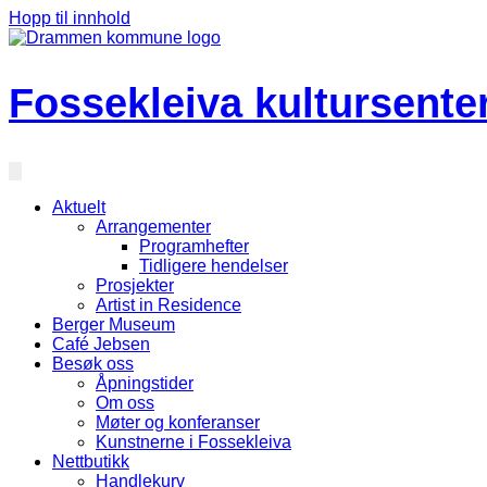
Hopp til innhold
Fossekleiva kultursente
Aktuelt
Arrangementer
Programhefter
Tidligere hendelser
Prosjekter
Artist in Residence
Berger Museum
Café Jebsen
Besøk oss
Åpningstider
Om oss
Møter og konferanser
Kunstnerne i Fossekleiva
Nettbutikk
Handlekurv