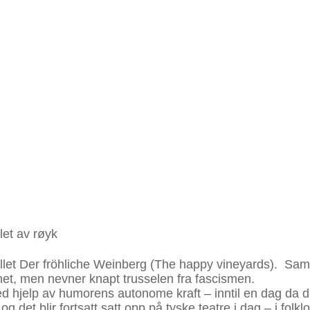
illet Der fröhliche Weinberg (The happy vineyards). Samm
het, men nevner knapt trusselen fra fascismen.
ed hjelp av humorens autonome kraft – inntil en dag da de
 det blir fortsatt satt opp på tyske teatre i dag – i folkl