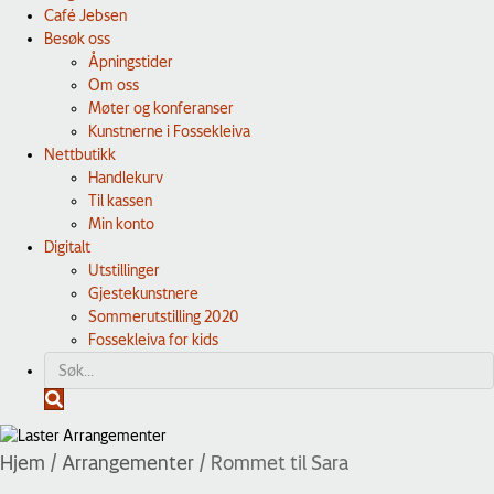
Café Jebsen
Besøk oss
Åpningstider
Om oss
Møter og konferanser
Kunstnerne i Fossekleiva
Nettbutikk
Handlekurv
Til kassen
Min konto
Digitalt
Utstillinger
Gjestekunstnere
Sommerutstilling 2020
Fossekleiva for kids
S
ø
k
Hjem
/
Arrangementer
/
Rommet til Sara