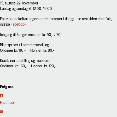
15. august–22. november:
Lørdag og søndag kl. 12.00–16.00.
En rekke enkeltarrangementer kommer i tillegg – se nettsiden eller følg
oss på
Facebook
Inngang til Berger museum kr. 90,- / 70,-
Billettpriser til sommerutstilling:
Ordinær kr. 110,- Honnør: kr. 80,-
Kombinert utstilling og museum:
Ordinær: kr. 160,- Honnør: kr. 120,-
Følg oss
L
e
Facebook
n
L
k
e