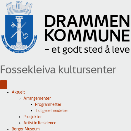
Fossekleiva kultursenter
Aktuelt
Arrangementer
Programhefter
Tidligere hendelser
Prosjekter
Artist in Residence
Berger Museum