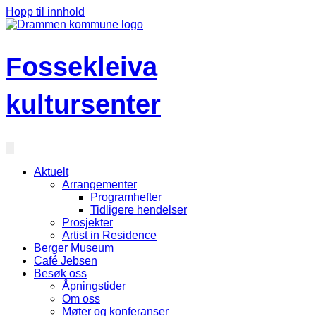
Hopp til innhold
Fossekleiva
kultursenter
Aktuelt
Arrangementer
Programhefter
Tidligere hendelser
Prosjekter
Artist in Residence
Berger Museum
Café Jebsen
Besøk oss
Åpningstider
Om oss
Møter og konferanser